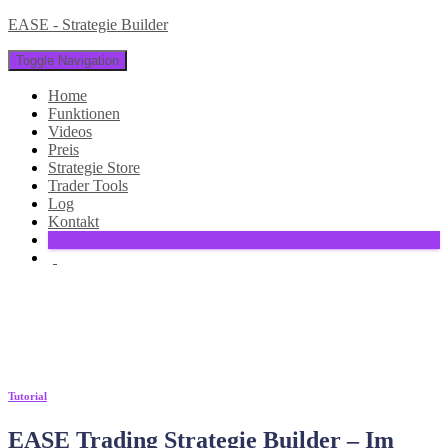
EASE - Strategie Builder
Toggle Navigation
Home
Funktionen
Videos
Preis
Strategie Store
Trader Tools
Log
Kontakt
Installation
Signal
Tutorial
EASE Trading Strategie Builder – Im