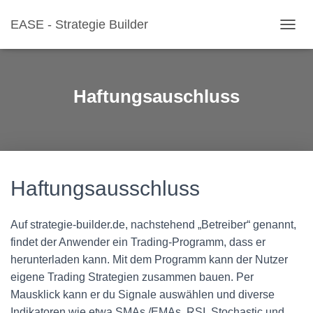
EASE - Strategie Builder
T
O
G
G
L
Haftungsauschluss
E
N
A
V
I
G
A
Haftungsausschluss
T
I
O
Auf strategie-builder.de, nachstehend „Betreiber“ genannt,
N
findet der Anwender ein Trading-Programm, dass er
herunterladen kann. Mit dem Programm kann der Nutzer
eigene Trading Strategien zusammen bauen. Per
Mausklick kann er du Signale auswählen und diverse
Indikatoren wie etwa SMAs /EMAs, RSI, Stochastic und