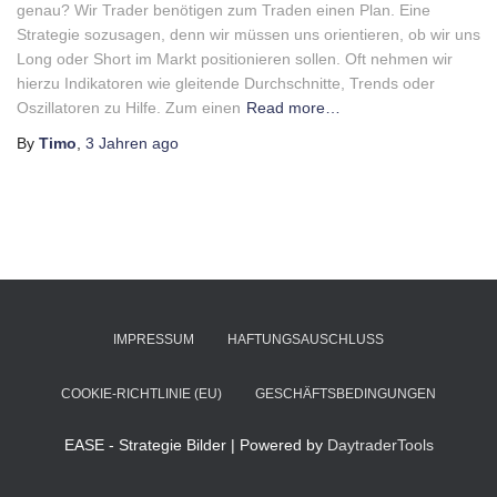
genau? Wir Trader benötigen zum Traden einen Plan. Eine
Strategie sozusagen, denn wir müssen uns orientieren, ob wir uns
Long oder Short im Markt positionieren sollen. Oft nehmen wir
hierzu Indikatoren wie gleitende Durchschnitte, Trends oder
Oszillatoren zu Hilfe. Zum einen
Read more…
By
Timo
,
3 Jahren
ago
IMPRESSUM
HAFTUNGSAUSCHLUSS
COOKIE-RICHTLINIE (EU)
GESCHÄFTSBEDINGUNGEN
EASE - Strategie Bilder | Powered by
DaytraderTools